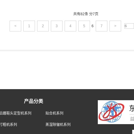
共有82条 分7页
<
1
2
3
4
5
6
7
>
产品分类
后踵鞋头定型机系列
贴合机系列
打粗机系列
蒸湿除皱机系列