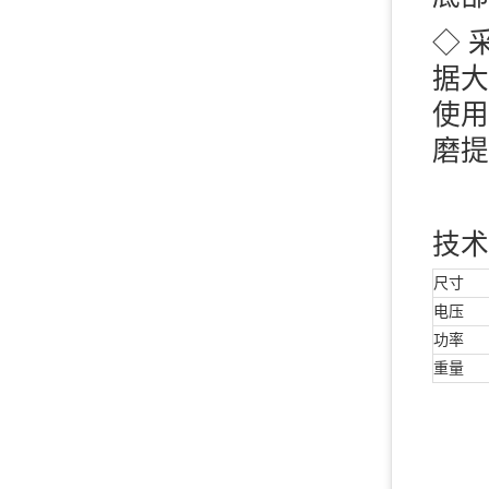
◇ 
据大
使用
磨提
技术
尺寸
电压
功率
重量